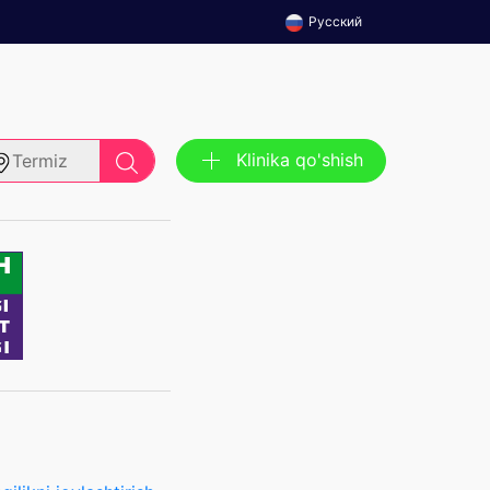
Русский
Klinika qo'shish
Termiz