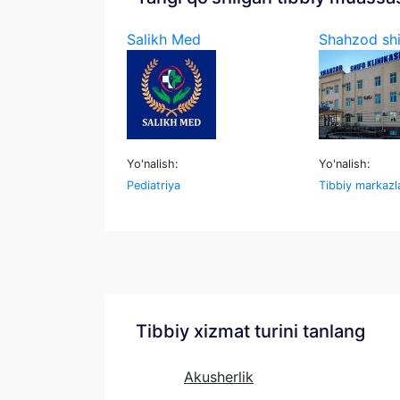
Salikh Med
Shahzod shif
Yo'nalish:
Yo'nalish:
Pediatriya
Tibbiy markazla
Tibbiy xizmat turini tanlang
Akusherlik