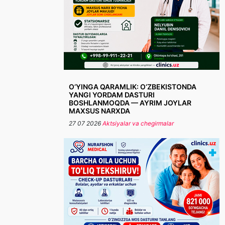
O‘YINGA QARAMLIK: O‘ZBEKISTONDA
YANGI YORDAM DASTURI
BOSHLANMOQDA — AYRIM JOYLAR
MAXSUS NARXDA
27 07 2026
Aktsiyalar va chegirmalar