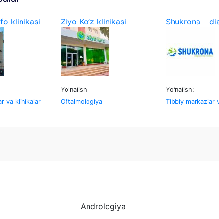
o klinikasi
Ziyo Ko’z klinikasi
Shukrona – dia
Yo'nalish:
Yo'nalish:
r va klinikalar
Oftalmologiya
Tibbiy markazlar v
Andrologiya