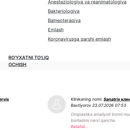
Anesteziologiya va reanimatologiya
Bakteriologiya
Balneoterapiya
Emlash
Koronavirusga qarshi emlash
RO'YXATNI TO'LIQ
OCHISH
rvis
Klinikaning nomi:
Sanatrix кли
Baxtiyorov
23.07.2026 07:53
Otoplastika amaliyoti bormi mu
boriladimi narxi qancha
Batafsil...