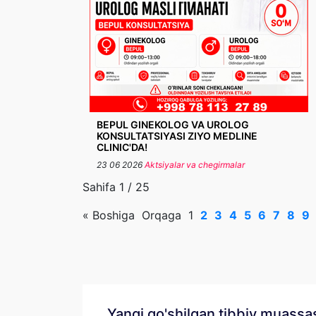
BEPUL GINEKOLOG VA UROLOG
KONSULTATSIYASI ZIYO MEDLINE
CLINIC'DA!
23 06 2026
Aktsiyalar va chegirmalar
Sahifa 1 / 25
«
Boshiga
Orqaga
1
2
3
4
5
6
7
8
9
Yangi qo'shilgan tibbiy muassa