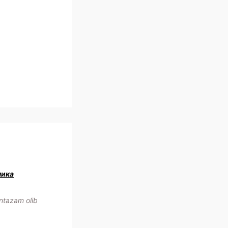
ника
ntazam olib