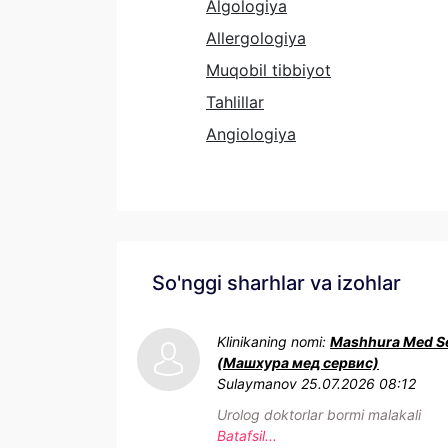
Algologiya
Allergologiya
Muqobil tibbiyot
Tahlillar
Angiologiya
So'nggi sharhlar va izohlar
Klinikaning nomi:
Mashhura Med Se
(Машхура мед сервис)
Sulaymanov
25.07.2026 08:12
Urolog doktorlar bormi malakali
Batafsil...