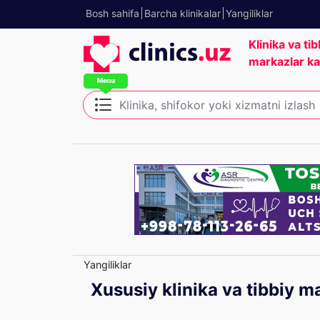
Bosh sahifa
Barcha klinikalar
Yangiliklar
Klinika va tib
markazlar ka
Yangiliklar
Xususiy klinika va tibbiy ma