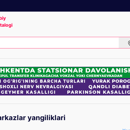
biy
talogi
rkazlar yangiliklari