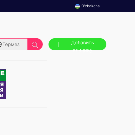
O'zbekcha
Добавить
Термез
клинику