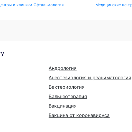
ентры и клиники
Офтальмология
Медицинские цент
гу
Андрология
Анестезиология и реаниматология
Бактериология
Бальнеотерапия
Вакцинация
Вакцина от коронавируса