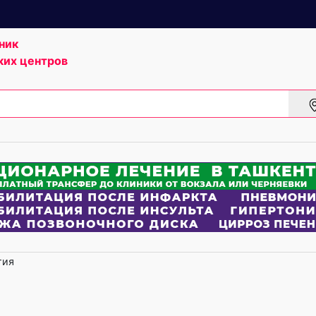
ник
ких центров
гия