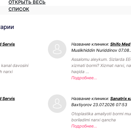
ОТКРЫТЬ ВЕСЬ
СПИСОК
тарии
 Servis
Название клиники:
Shifo Med
Muslikhiddin Nuriddinov
07.08
Assalomu aleykum. Sizlarda EE
h kanal davosini
xizmati bormi? Xizmat narxi, nav
h narxi
haqida ...
Подробнее...
 Servis
Название клиники:
Sanatrix 
Baxtiyorov
23.07.2026 07:53
Otoplastika amaliyoti bormi mu
boriladimi narxi qancha
Подробнее...