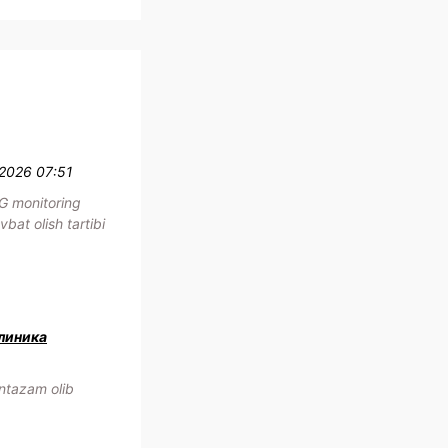
.2026 07:51
G monitoring
bat olish tartibi
клиника
ntazam olib