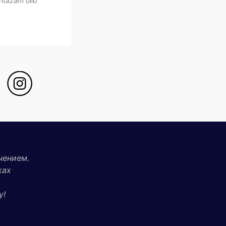
ntazam olib
чением.
ках
у!