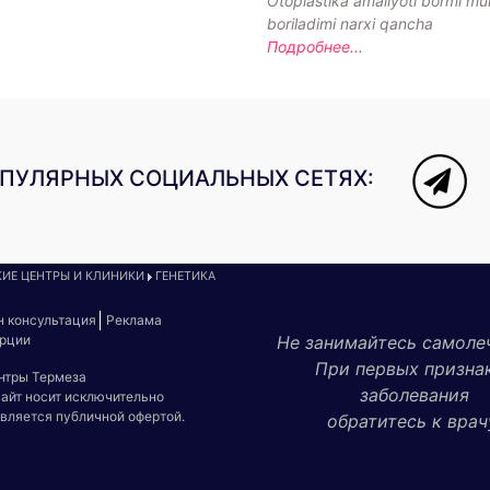
Otoplastika amaliyoti bormi mu
boriladimi narxi qancha
Подробнее...
ОПУЛЯРНЫХ СОЦИАЛЬНЫХ СЕТЯХ:
ИЕ ЦЕНТРЫ И КЛИНИКИ
ГЕНЕТИКА
н консультация
Реклама
урции
Не занимайтесь самоле
При первых призна
ентры Термеза
заболевания
сайт носит исключительно
является публичной офертой.
обратитесь к врач