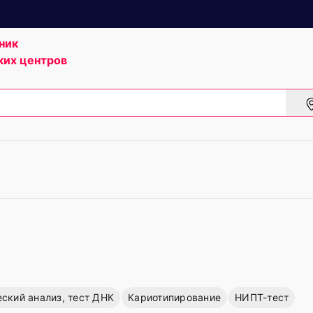
ник
ких центров
еский анализ, тест ДНК
Кариотипирование
НИПТ-тест