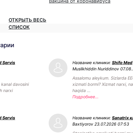
Вакцина от коронавируса
ОТКРЫТЬ ВЕСЬ
СПИСОК
тарии
 Servis
Название клиники:
Shifo Med
Muslikhiddin Nuriddinov
07.08
Assalomu aleykum. Sizlarda EE
h kanal davosini
xizmati bormi? Xizmat narxi, nav
h narxi
haqida ...
Подробнее...
 Servis
Название клиники:
Sanatrix 
Baxtiyorov
23.07.2026 07:53