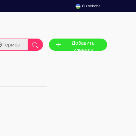
O'zbekcha
Добавить
Термез
клинику