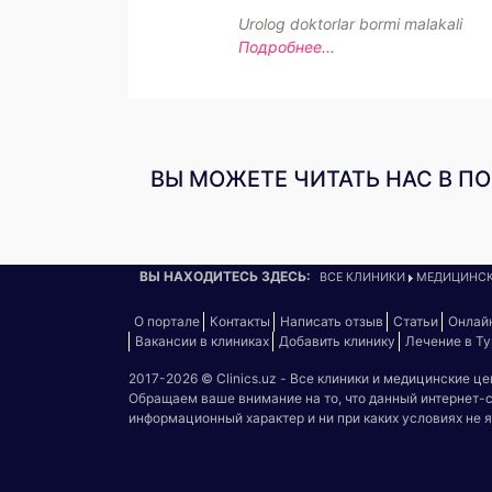
Urolog doktorlar bormi malakali
Подробнее...
ВЫ МОЖЕТЕ ЧИТАТЬ НАС В П
ВЫ НАХОДИТЕСЬ ЗДЕСЬ:
ВСЕ КЛИНИКИ
МЕДИЦИНСК
О портале
Контакты
Написать отзыв
Статьи
Онлай
Вакансии в клиниках
Добавить клинику
Лечение в Т
2017-2026 © Clinics.uz - Все клиники и медицинские ц
Обращаем ваше внимание на то, что данный интернет-
информационный характер и ни при каких условиях не 