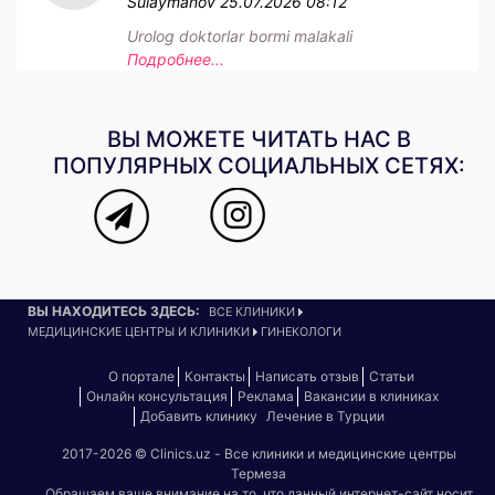
Sulaymanov
25.07.2026 08:12
Urolog doktorlar bormi malakali
Подробнее...
ВЫ МОЖЕТЕ ЧИТАТЬ НАС В
ПОПУЛЯРНЫХ СОЦИАЛЬНЫХ СЕТЯХ:
ВЫ НАХОДИТЕСЬ ЗДЕСЬ:
ВСЕ КЛИНИКИ
МЕДИЦИНСКИЕ ЦЕНТРЫ И КЛИНИКИ
ГИНЕКОЛОГИ
О портале
Контакты
Написать отзыв
Статьи
Онлайн консультация
Реклама
Вакансии в клиниках
Добавить клинику
Лечение в Турции
2017-2026 © Clinics.uz - Все клиники и медицинские центры
Термеза
Обращаем ваше внимание на то, что данный интернет-сайт носит