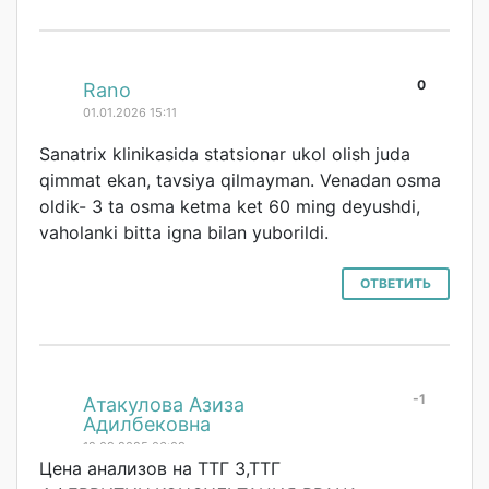
0
#
Rano
01.01.2026 15:11
Sanatrix klinikasida statsionar ukol olish juda
qimmat ekan, tavsiya qilmayman. Venadan osma
oldik- 3 ta osma ketma ket 60 ming deyushdi,
vaholanki bitta igna bilan yuborildi.
ОТВЕТИТЬ
-1
#
Атакулова Азиза
Адилбековна
12.09.2025 06:09
Цена анализов на ТТГ 3,ТТГ