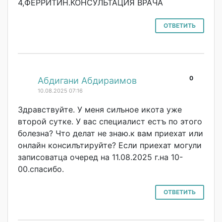
4,ФЕРРИТИН.КОНС
УЛЬТАЦИЯ ВРАЧА
ОТВЕТИТЬ
0
#
Абдигани Абдираимов
10.08.2025 07:16
Здравствуйте. У меня силъное икота уже
второй сутке. У вас специалист естъ по этого
болезна? Что делат не знаю.к вам приехат или
онлайн консилътируйте? Если приехат могули
записоватца очеред на 11.08.2025 г.на 10-
00.спасибо.
ОТВЕТИТЬ