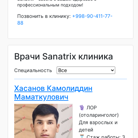
профессиональным подходом!
Позвонить в клинику:
+998-90-411-77-
88
Врачи Sanatrix клиника
Специальность
Хасанов Камолиддин
Маматкулович
⚕️ ЛОР
(отоларинголог)
Для взрослых и
детей
⌛ Стаж работы: 3