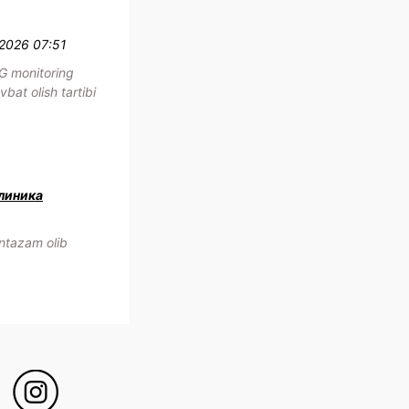
.2026 07:51
G monitoring
bat olish tartibi
клиника
ntazam olib