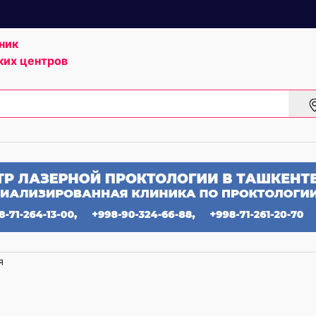
ник
ких центров
я