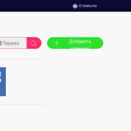
O'zbekcha
Добавить
Термез
клинику