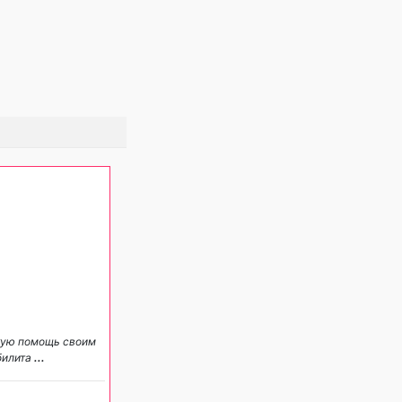
кую помощь своим
билита
...