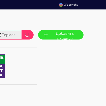
O'zbekcha
Добавить
Термез
клинику