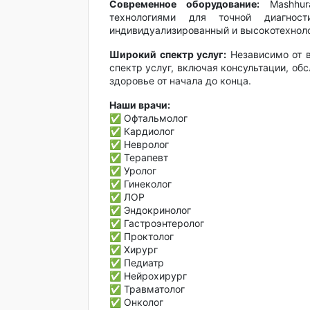
Современное оборудование:
Mashhur
технологиями для точной диагнос
индивидуализированный и высокотехнол
Широкий спектр услуг:
Независимо от в
спектр услуг, включая консультации, об
здоровье от начала до конца.
Наши врачи:
✅ Офтальмолог
✅ Кардиолог
✅ Невролог
✅ Терапевт
✅ Уролог
✅ Гинеколог
✅ ЛОР
✅ Эндокринолог
✅ Гастроэнтеролог
✅ Проктолог
✅ Хирург
✅ Педиатр
✅ Нейрохирург
✅ Травматолог
✅ Онколог