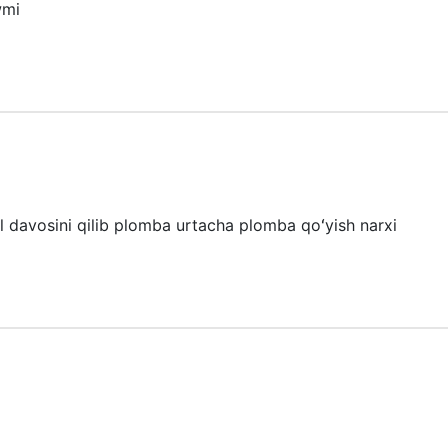
wmi
al davosini qilib plomba urtacha plomba qoʻyish narxi