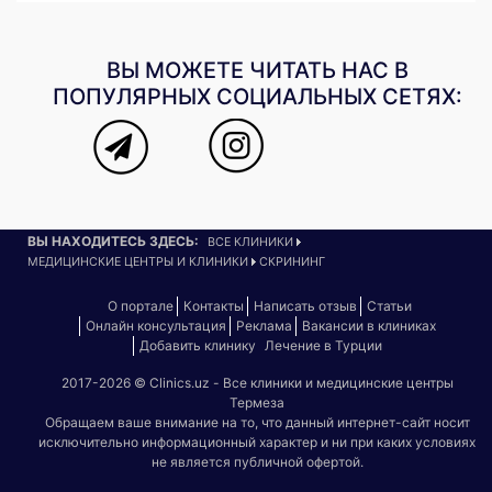
ВЫ МОЖЕТЕ ЧИТАТЬ НАС В
ПОПУЛЯРНЫХ СОЦИАЛЬНЫХ СЕТЯХ:
ВЫ НАХОДИТЕСЬ ЗДЕСЬ:
ВСЕ КЛИНИКИ
МЕДИЦИНСКИЕ ЦЕНТРЫ И КЛИНИКИ
СКРИНИНГ
О портале
Контакты
Написать отзыв
Статьи
Онлайн консультация
Реклама
Вакансии в клиниках
Добавить клинику
Лечение в Турции
2017-2026 © Clinics.uz - Все клиники и медицинские центры
Термеза
Обращаем ваше внимание на то, что данный интернет-сайт носит
исключительно информационный характер и ни при каких условиях
не является публичной офертой.