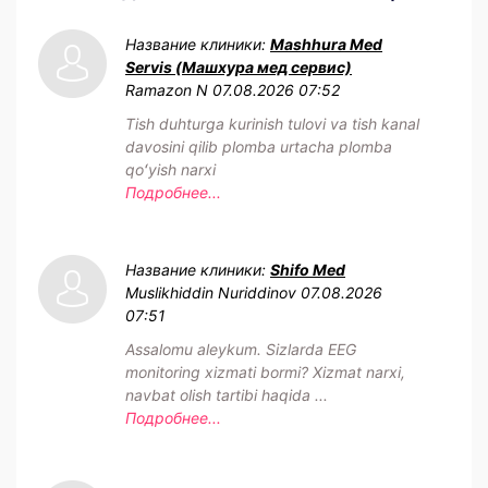
Название клиники:
Mashhura Med
Servis (Машхура мед сервис)
Ramazon N
07.08.2026 07:52
Tish duhturga kurinish tulovi va tish kanal
davosini qilib plomba urtacha plomba
qoʻyish narxi
Подробнее...
Название клиники:
Shifo Med
Muslikhiddin Nuriddinov
07.08.2026
07:51
Assalomu aleykum. Sizlarda EEG
monitoring xizmati bormi? Xizmat narxi,
navbat olish tartibi haqida ...
Подробнее...