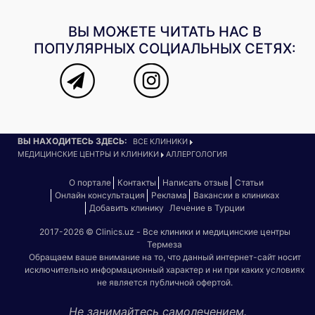
ВЫ МОЖЕТЕ ЧИТАТЬ НАС В
ПОПУЛЯРНЫХ СОЦИАЛЬНЫХ СЕТЯХ:
ВЫ НАХОДИТЕСЬ ЗДЕСЬ:
ВСЕ КЛИНИКИ
МЕДИЦИНСКИЕ ЦЕНТРЫ И КЛИНИКИ
АЛЛЕРГОЛОГИЯ
О портале
Контакты
Написать отзыв
Статьи
Онлайн консультация
Реклама
Вакансии в клиниках
Добавить клинику
Лечение в Турции
2017-2026 © Clinics.uz - Все клиники и медицинские центры
Термеза
Обращаем ваше внимание на то, что данный интернет-сайт носит
исключительно информационный характер и ни при каких условиях
не является публичной офертой.
Не занимайтесь самолечением.