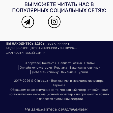
ВЫ МОЖЕТЕ ЧИТАТЬ НАС В
ПОПУЛЯРНЫХ СОЦИАЛЬНЫХ СЕТЯХ:
ВЫ НАХОДИТЕСЬ ЗДЕСЬ:
ВСЕ КЛИНИКИ
МЕДИЦИНСКИЕ ЦЕНТРЫ И КЛИНИКИ
SHUKRONA –
ДИАГНОСТИЧЕСКИЙ ЦЕНТР
О портале
Контакты
Написать отзыв
Статьи
Онлайн консультация
Реклама
Вакансии в клиниках
Добавить клинику
Лечение в Турции
2017-2026 © Clinics.uz - Все клиники и медицинские центры
Термеза
Обращаем ваше внимание на то, что данный интернет-сайт носит
исключительно информационный характер и ни при каких условиях
не является публичной офертой.
Не занимайтесь самолечением.