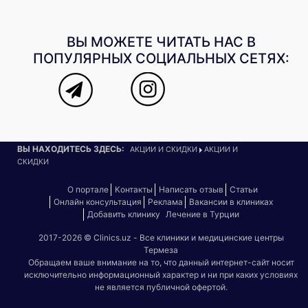
ВЫ МОЖЕТЕ ЧИТАТЬ НАС В
ПОПУЛЯРНЫХ СОЦИАЛЬНЫХ СЕТЯХ:
ВЫ НАХОДИТЕСЬ ЗДЕСЬ:
АКЦИИ И СКИДКИ
АКЦИИ И
СКИДКИ
О портале
Контакты
Написать отзыв
Статьи
Онлайн консультация
Реклама
Вакансии в клиниках
Добавить клинику
Лечение в Турции
2017-2026 © Clinics.uz - Все клиники и медицинские центры
Термеза
Обращаем ваше внимание на то, что данный интернет-сайт носит
исключительно информационный характер и ни при каких условиях
не является публичной офертой.