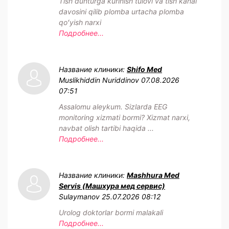
Tish duhturga kurinish tulovi va tish kanal
davosini qilib plomba urtacha plomba
qoʻyish narxi
Подробнее...
Название клиники:
Shifo Med
Muslikhiddin Nuriddinov
07.08.2026
07:51
Assalomu aleykum. Sizlarda EEG
monitoring xizmati bormi? Xizmat narxi,
navbat olish tartibi haqida ...
Подробнее...
Название клиники:
Mashhura Med
Servis (Машхура мед сервис)
Sulaymanov
25.07.2026 08:12
Urolog doktorlar bormi malakali
Подробнее...