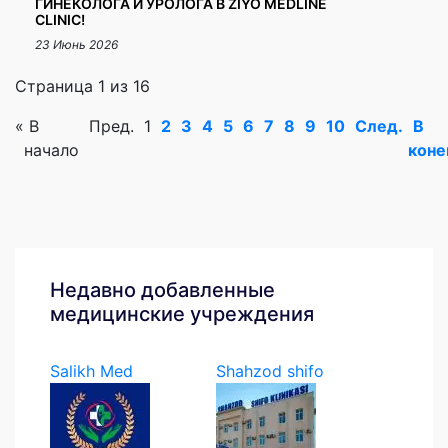
ГИНЕКОЛОГА И УРОЛОГА В ZIYO MEDLINE
CLINIC!
23 Июнь 2026
Страница 1 из 16
«
В
Пред.
1
2
3
4
5
6
7
8
9
10
След.
В
начало
коне
Недавно добавленные
медицинские учреждения
Salikh Med
Shahzod shifo
klinikasi