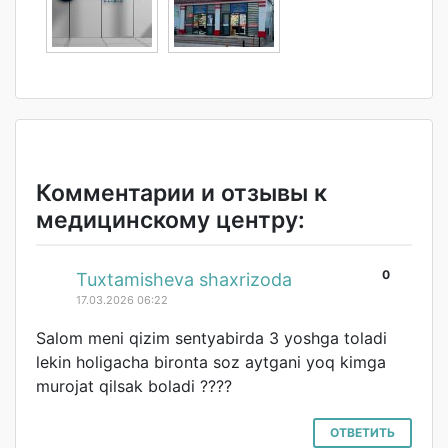
Комментарии и отзывы к
медицинскому центру:
0
#
Tuxtamisheva shaxrizoda
17.03.2026 06:22
Salom meni qizim sentyabirda 3 yoshga toladi
lekin holigacha bironta soz aytgani yoq kimga
murojat qilsak boladi ????
ОТВЕТИТЬ