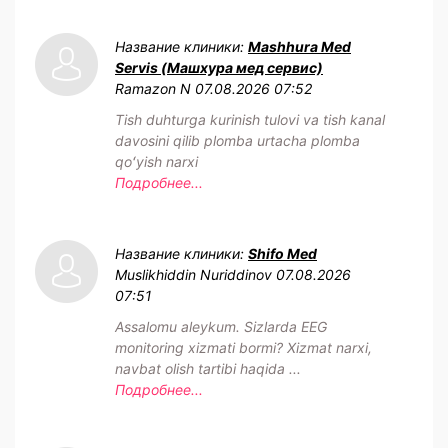
Название клиники:
Mashhura Med
Servis (Машхура мед сервис)
Ramazon N
07.08.2026 07:52
Tish duhturga kurinish tulovi va tish kanal
davosini qilib plomba urtacha plomba
qoʻyish narxi
Подробнее...
Название клиники:
Shifo Med
Muslikhiddin Nuriddinov
07.08.2026
07:51
Assalomu aleykum. Sizlarda EEG
monitoring xizmati bormi? Xizmat narxi,
navbat olish tartibi haqida ...
Подробнее...