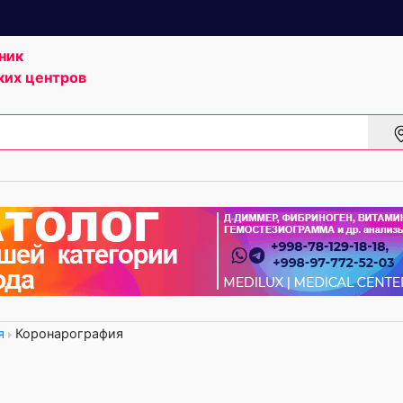
ник
ких центров
я
Коронарография