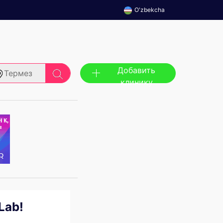
O'zbekcha
Добавить
Термез
клинику
Lab!