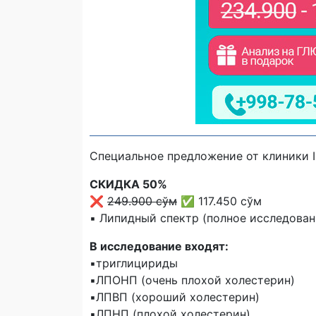
Специальное предложение от клиники In
СКИДКА 50%
❌
249.900 сўм
✅ 117.450 сўм
▪️ Липидный спектр (полное исследова
В исследование входят:
▪️триглицириды
▪️ЛПОНП (очень плохой холестерин)
▪️ЛПВП (хороший холестерин)
▪️ЛПНП (плохой холестерин)