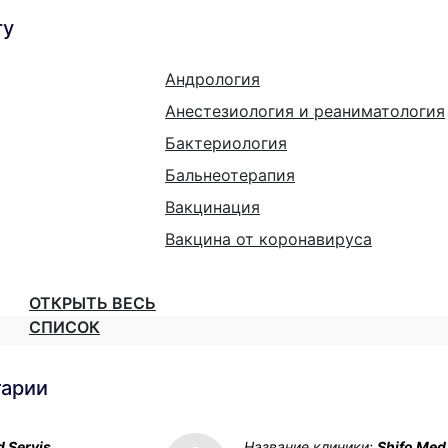
гу
Андрология
Анестезиология и реаниматология
Бактериология
Бальнеотерапия
Вакцинация
Вакцина от коронавируса
ОТКРЫТЬ ВЕСЬ
СПИСОК
тарии
 Servis
Название клиники:
Shifo Med