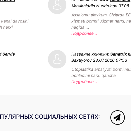
Muslikhiddin Nuriddinov
07.08
Assalomu aleykum. Sizlarda EE
h kanal davosini
xizmati bormi? Xizmat narxi, nav
h narxi
haqida ...
Подробнее...
 Servis
Название клиники:
Sanatrix 
Baxtiyorov
23.07.2026 07:53
Otoplastika amaliyoti bormi mu
boriladimi narxi qancha
Подробнее...
ОПУЛЯРНЫХ СОЦИАЛЬНЫХ СЕТЯХ: