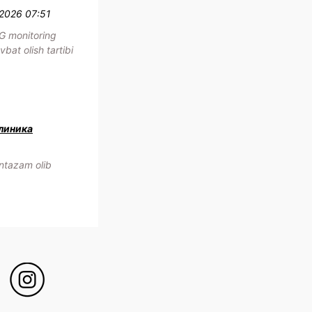
.2026 07:51
G monitoring
bat olish tartibi
клиника
ntazam olib